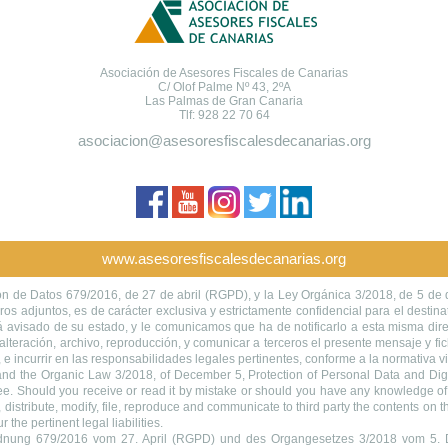
Asociación de Asesores Fiscales de Canarias
C/ Olof Palme Nº 43, 2ºA
Las Palmas de Gran Canaria
Tlf: 928 22 70 64
asociacion@asesoresfiscalesdecanarias.org
www.asesoresfiscalesdecanarias.org
e Datos 679/2016, de 27 de abril (RGPD), y la Ley Orgánica 3/2018, de 5 de d
os adjuntos, es de carácter exclusiva y estrictamente confidencial para el destina
tá avisado de su estado, y le comunicamos que ha de notificarlo a esta misma di
 alteración, archivo, reproducción, y comunicar a terceros el presente mensaje y f
d, e incurrir en las responsabilidades legales pertinentes, conforme a la normativa
the Organic Law 3/2018, of December 5, Protection of Personal Data and Digita
essee. Should you receive or read it by mistake or should you have any knowledge of 
ead, distribute, modify, file, reproduce and communicate to third party the contents on
the pertinent legal liabilities.
ng 679/2016 vom 27. April (RGPD) und des Organgesetzes 3/2018 vom 5. Dez