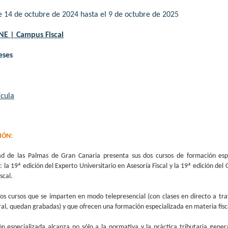
 14 de octubre de 2024 hasta el 9 de octubre de 2025
NE | Campus Fiscal
eses
cula
IÓN:
ad de las Palmas de Gran Canaria presenta sus dos cursos de formación esp
: la 19ª edición del Experto Universitario en Asesoría Fiscal y la 19ª edición del
scal.
dos cursos que se imparten en modo telepresencial (con clases en directo a t
al, quedan grabadas) y que ofrecen una formación especializada en materia fisc
n especializada alcanza no sólo a la normativa y la práctica tributaria gener