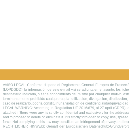
AVISO LEGAL: Conforme dispone el Reglamento General Europeo de Protección d
(LOPDGDD), la información de este e-mail y,si se adjunta en el asunto, los ficher
destinatario indicado, o tiene conocimiento del mismo por cualquier motivo, es
terminantemente prohibido cualquiercopia, utilización, divulgación, distribución,
caso de realizarlo, podría constituir una violación de confidencialidad/privacida
LEGAL WARNING: According to Regulation UE 2016/679, of 27 april (GDPR), and 
attached if there were any, is strictly confidential and exclusively for the addr
and to proceed to delete or eliminate it. It is strictly forbidden to copy, use, spr
force. Not complying to this law may constitute an infringement of privacy and incur 
RECHTLICHER HINWEIS: Gemäß der Europäischen Datenschutz-Grundverordnu