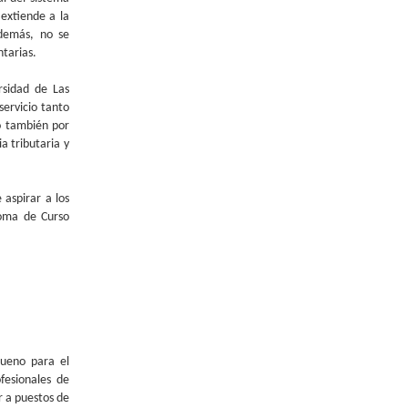
extiende a la
Además, no se
tarias.
rsidad de Las
ervicio tanto
 también por
 tributaria y
 aspirar a los
loma de Curso
bueno para el
fesionales de
r a puestos de