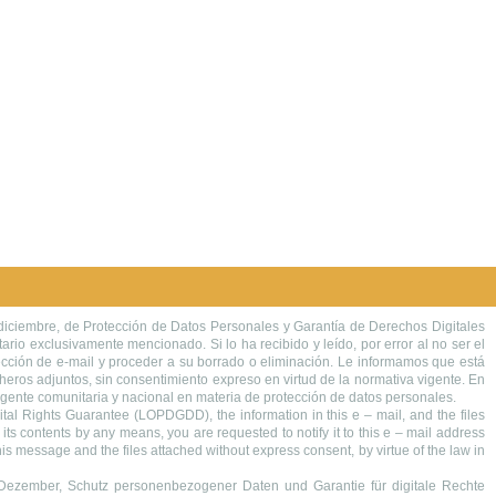
iciembre, de Protección de Datos Personales y Garantía de Derechos Digitales
tario exclusivamente mencionado. Si lo ha recibido y leído, por error al no ser el
rección de e-mail y proceder a su borrado o eliminación. Le informamos que está
icheros adjuntos, sin consentimiento expreso en virtud de la normativa vigente. En
 vigente comunitaria y nacional en materia de protección de datos personales.
l Rights Guarantee (LOPDGDD), the information in this e – mail, and the files
its contents by any means, you are requested to notify it to this e – mail address
 this message and the files attached without express consent, by virtue of the law in
ember, Schutz personenbezogener Daten und Garantie für digitale Rechte