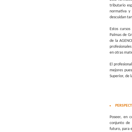
tributario e
normativa y 
descuidan tam
Estos cursos
Palmas de Gr
de la AGENC
profesionale
en otras mate
El profesiona
mejores pues
Superior, de 
PERSPECT
Poseer, en c
conjunto de 
futuro, para 