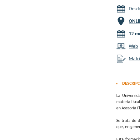
Desde
ONLI
12 m
Web
Matrí
DESCRIPC
La Universid
materia fiscal
en Asesoría Fi
Se trata de 
que, en gener
Esta formació