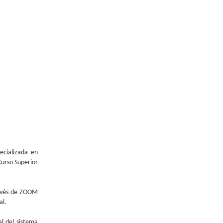
ecializada en
 Curso Superior
ravés de ZOOM
al.
al del sistema